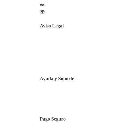
✒️
🌍
Aviso Legal
Aviso legal
Política de privacidad
Política de Cookies
Ayuda y Soporte
Contacto
Pago Seguro