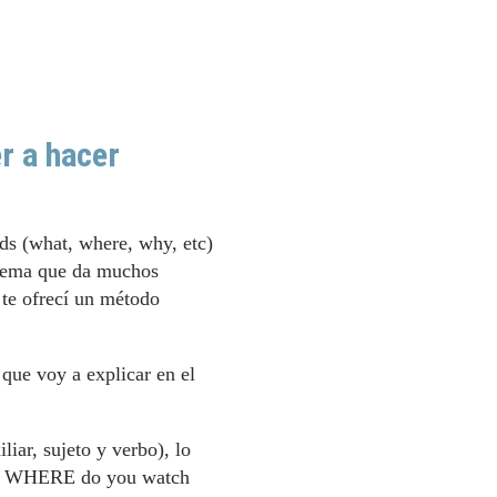
r a hacer
rds (what, where, why, etc)
 tema que da muchos
 te ofrecí un método
 que voy a explicar en el
iar, sujeto y verbo), lo
TV? WHERE do you watch