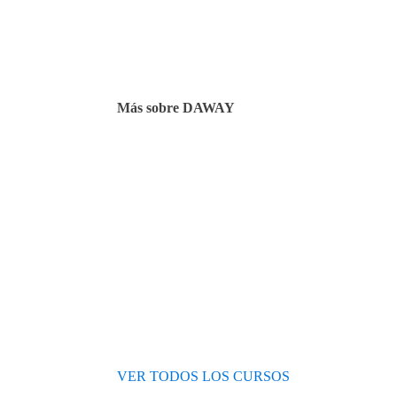
Facilidades de pago
Cursos de inglés
Facturación y pagos
Más sobre DAWAY
Test de nivel
Opiniones de alumnos
Blog
VER TODOS LOS CURSOS