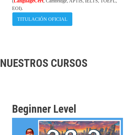
(
LanguageCert
, Cambridge, APTIS, IELTS, TOEFL,
EOI).
TITULACIÓN OFICIAL
NUESTROS CURSOS
Beginner Level