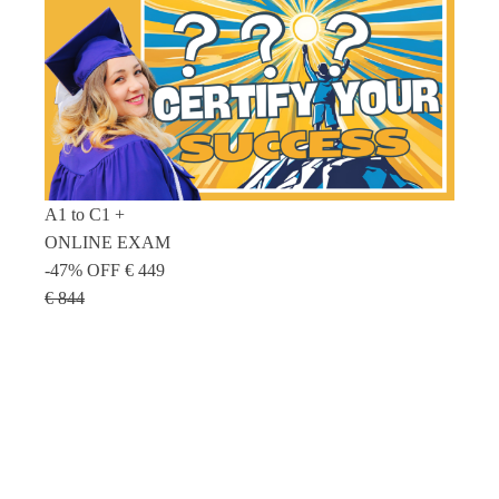
A1 to C1 +
ONLINE EXAM
-47% OFF
€ 449
€ 844