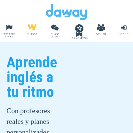
TEST DE
CURSOS
CLASS
EQUIPO
LOG IN
NIVEL
1TO1
INTENSIVOS
Aprende
inglés a
tu ritmo
Con profesores
reales y planes
personalizades