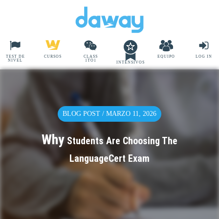
TEST DE
CURSOS
CLASS
EQUIPO
LOG IN
NIVEL
1TO1
INTENSIVOS
BLOG POST / MARZO 11, 2026
Why
Students Are Choosing The
LanguageCert Exam