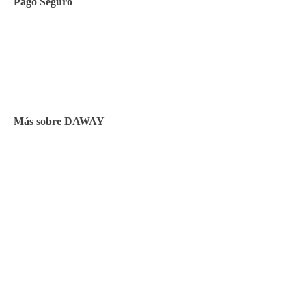
Pago Seguro
Facilidades de pago
Cursos de inglés
Facturación y pagos
Más sobre DAWAY
Test de nivel
Opiniones de alumnos
Blog