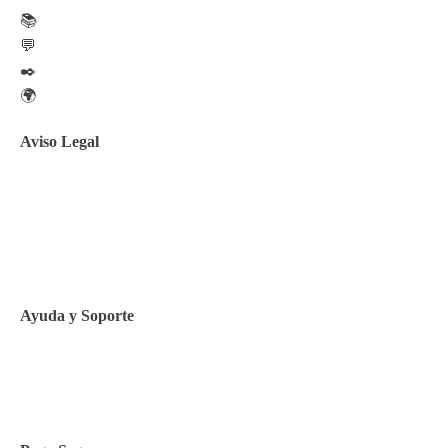
📚
💬
✒️
🌍
Aviso Legal
Aviso legal
Política de privacidad
Política de Cookies
Ayuda y Soporte
Contacto