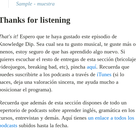
Sample - muestra
Thanks for listening
That's it!
Espero que te haya gustado este episodio de
Knowledge Dip. Sea cual sea tu gusto musical, te guste más o
menos, estoy seguro de que has aprendido algo nuevo. Si
quieres escuchar el resto de entregas de esta sección (bricolaje
videojuegos, breaking bad, etc), pincha
aquí
. Recuerda que
puedes suscribirte a los podcasts a través de
iTunes
(si lo
haces, deja una valoración sincera, me ayuda mucho a
posicionar el programa).
Recuerda que además de esta sección dispones de todo un
repertorio de podcasts sobre aprender inglés, gramática en los
cursos, entrevistas y demás. Aquí tienes
un enlace a todos los
podcasts
subidos hasta la fecha.