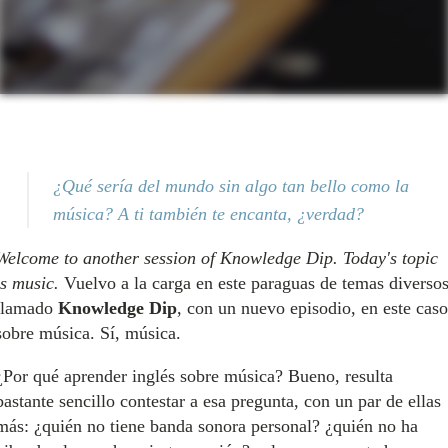
¿Qué sería del mundo sin algo tan bello como la
música? A ti también te encanta, ¿verdad?
Welcome to another session of Knowledge Dip. Today's topic
is music.
Vuelvo a la carga en este paraguas de temas diverso
llamado
Knowledge Dip
, con un nuevo episodio, en este caso
sobre música. Sí, música.
¿Por qué aprender inglés sobre música? Bueno, resulta
bastante sencillo contestar a esa pregunta, con un par de ellas
más: ¿quién no tiene banda sonora personal? ¿quién no ha