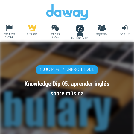
TEST DE
CURSOS
CLASS
EQUIPO
LOG IN
NIVEL
1TO1
INTENSIVOS
BLOG POST / ENERO 18, 2015
Knowledge Dip 05: aprender inglés
sobre música