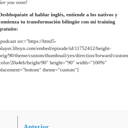
See you soon!
Desbloquéate al hablar inglés, entiende a los nativos y
comienza tu transformación bilingüe con mi training
gratuito:
[podcast src="https://html5-
player.libsyn.com/embed/episode/id/11752412/height-
orig/90/theme/custom/thumbnail/yes/direction/forward/custom
color/20a4eb/height/90" height="90" width="100%"
placement="bottom" theme="custom"]
Anterior