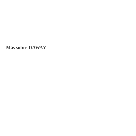
Facilidades de pago
Cursos de inglés
Facturación y pagos
Más sobre DAWAY
Test de nivel
Opiniones de alumnos
Blog