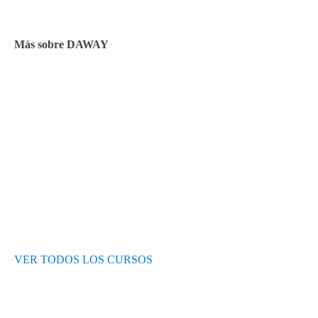
Facturación y pagos
Más sobre DAWAY
Test de nivel
Opiniones de alumnos
Blog
VER TODOS LOS CURSOS