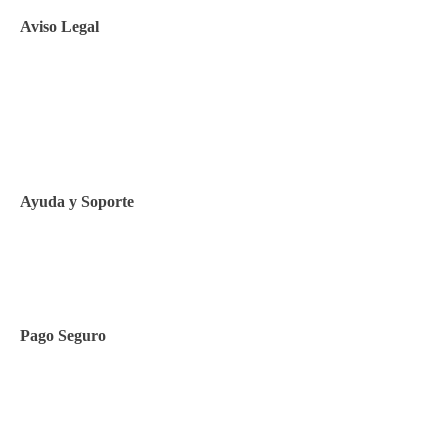
Aviso Legal
Aviso legal
Política de privacidad
Política de Cookies
Ayuda y Soporte
Contacto
Pago Seguro
Facilidades de pago
Cursos de inglés