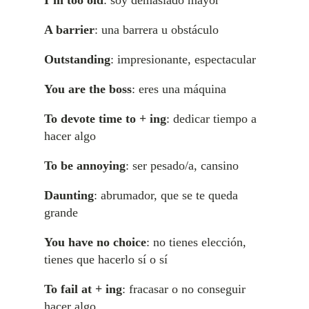
I’m too old
: soy demasiado mayor
A barrier
: una barrera u obstáculo
Outstanding
: impresionante, espectacular
You are the boss
: eres una máquina
To devote time to + ing
: dedicar tiempo a
hacer algo
To be annoying
: ser pesado/a, cansino
Daunting
: abrumador, que se te queda
grande
You have no choice
: no tienes elección,
tienes que hacerlo sí o sí
To fail at + ing
: fracasar o no conseguir
hacer algo