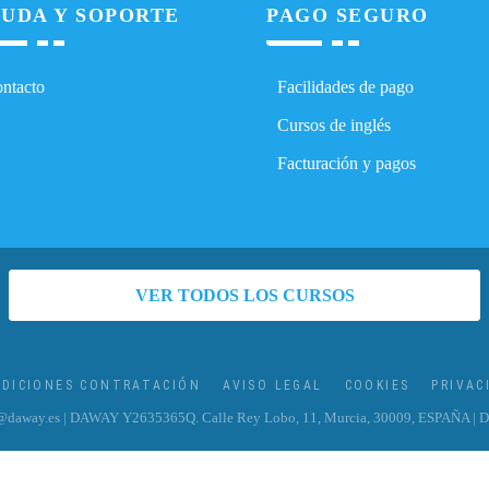
UDA Y SOPORTE
PAGO SEGURO
ntacto
Facilidades de pago
Cursos de inglés
Facturación y pagos
VER TODOS LOS CURSOS
DICIONES CONTRATACIÓN
AVISO LEGAL
COOKIES
PRIVAC
@daway.es
| DAWAY Y2635365Q. Calle Rey Lobo, 11, Murcia, 30009, ESPAÑA | De