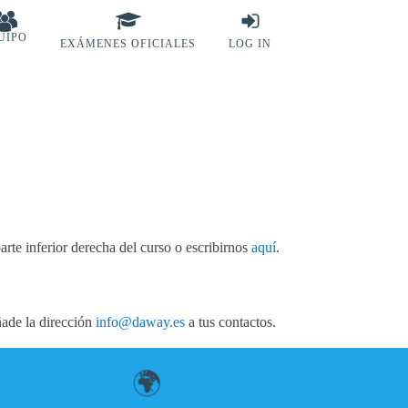
UIPO
EXÁMENES OFICIALES
LOG IN
arte inferior derecha del curso o escribirnos
aquí
.
ade la dirección
info@daway.es
a tus contactos.
🌍