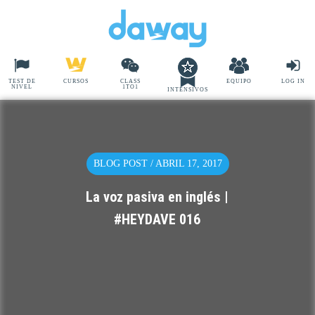
TEST DE
CURSOS
CLASS
EQUIPO
LOG IN
NIVEL
1TO1
INTENSIVOS
BLOG POST / ABRIL 17, 2017
La voz pasiva en inglés |
#HEYDAVE 016