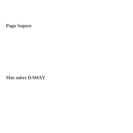
Contacto
Pago Seguro
Facilidades de pago
Cursos de inglés
Facturación y pagos
Más sobre DAWAY
Test de nivel
Opiniones de alumnos
Blog