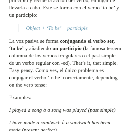
principio y recibe la acción del verbo, en lugar de
llevarla a cabo. Este se forma con el verbo ‘to be’ y
un participio:
Object + ‘To be’ + participle
La voz pasiva se forma
conjugando el verbo ser,
‘to be’
y añadiendo
un participio
(la famosa tercera
columna de los verbos irregulares o el past simple
de un verbo regular con -ed). That’s it, that simple.
Easy peasy. Como ves, el único problema es
conjugar el verbo ‘to be’ correctamente, depending
on the verb tense:
Examples:
I played a song à a song was played (past simple)
I have made a sandwich à a sandwich has been
made (present perfect)