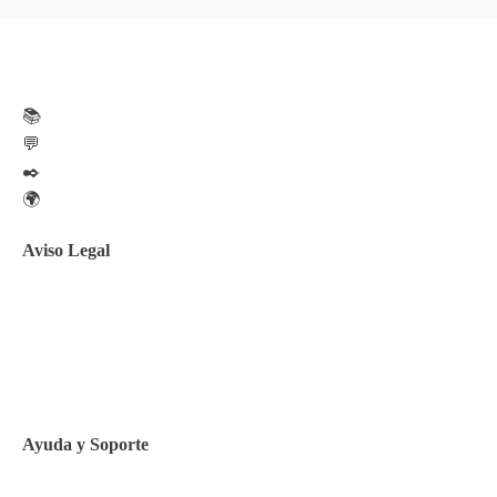
📚
💬
✒️
🌍
Aviso Legal
Aviso legal
Política de privacidad
Política de Cookies
Ayuda y Soporte