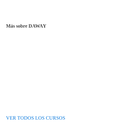
Facturación y pagos
Más sobre DAWAY
Test de nivel
Opiniones de alumnos
Blog
VER TODOS LOS CURSOS