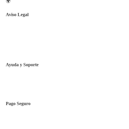
🌍
Aviso Legal
Aviso legal
Política de privacidad
Política de Cookies
Ayuda y Soporte
Contacto
Pago Seguro
Facilidades de pago
Cursos de inglés