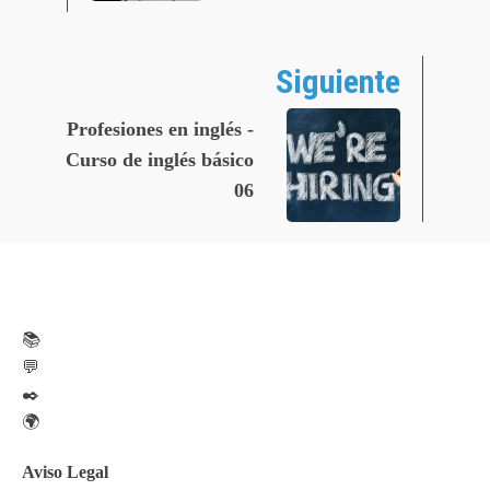
Siguiente
Profesiones en inglés -
Curso de inglés básico
06
📚
💬
✒️
🌍
Aviso Legal