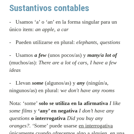
Sustantivos contables
- Usamos ‘a’ o ‘an’ en la forma singular para un
único item:
an apple, a car
- Pueden utilizarse en plural:
elephants, questions
- Usamos
a few
(unos pocos/as) y
many/a lot of
(muchos/as):
There are a lot of cars, I have a few
ideas
- Llevan
some
(algunos/as) y
any
(ningún/a,
ningunos/as) en plural: w
e don't have any rooms
Nota: ‘some’
solo se utiliza en la afirmativa
I like
some films
y
‘any’ en negativa
I don’t have any
questions
o interrogativa
Did you buy any
oranges?
. ‘Some’ puede usarse
en interrogativa
únicamente cuando ofrecemos algo
a alguien, en una