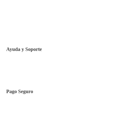
Aviso legal
Política de privacidad
Política de Cookies
Ayuda y Soporte
Contacto
Pago Seguro
Facilidades de pago
Cursos de inglés
Facturación y pagos