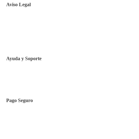
Aviso Legal
Aviso legal
Política de privacidad
Política de Cookies
Ayuda y Soporte
Contacto
Pago Seguro
Facilidades de pago
Cursos de inglés
Facturación y pagos