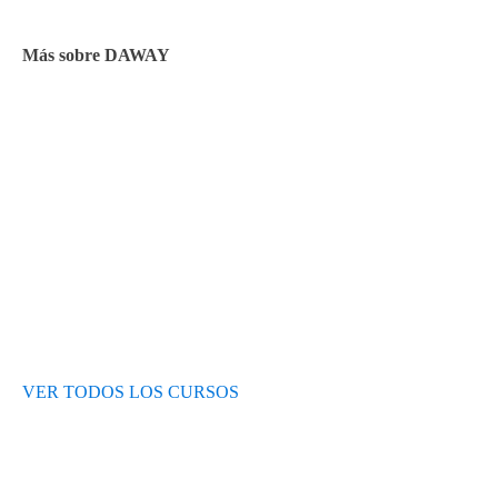
Más sobre DAWAY
Test de nivel
Opiniones de alumnos
Blog
VER TODOS LOS CURSOS