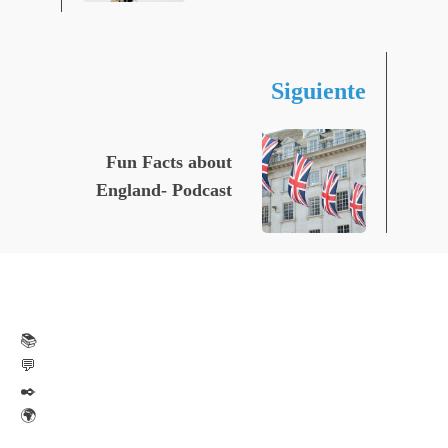
Siguiente
Fun Facts about
England- Podcast
📚
💬
✒️
🌍