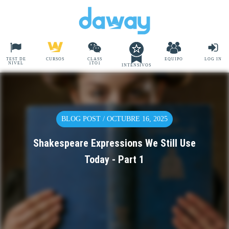
TEST DE
CURSOS
CLASS
EQUIPO
LOG IN
NIVEL
1TO1
INTENSIVOS
BLOG POST / OCTUBRE 16, 2025
Shakespeare Expressions We Still Use
Today - Part 1