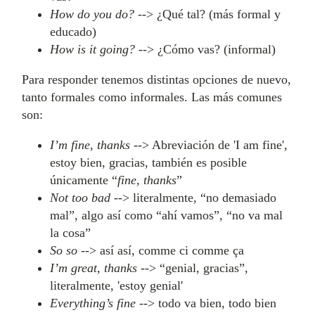
How do you do?
--> ¿Qué tal? (más formal y
educado)
How is it going?
--> ¿Cómo vas? (informal)
Para responder tenemos distintas opciones de nuevo,
tanto formales como informales. Las más comunes
son:
I’m fine, thanks
--> Abreviación de 'I am fine',
estoy bien, gracias, también es posible
únicamente “
fine, thanks
”
Not too bad
--> literalmente, “no demasiado
mal”, algo así como “ahí vamos”, “no va mal
la cosa”
So so
--> así así, comme ci comme ça
I’m great, thanks
--> “genial, gracias”,
literalmente, 'estoy genial'
Everything’s fine
--> todo va bien, todo bien