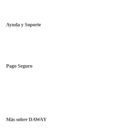
Política de Cookies
Ayuda y Soporte
Contacto
Pago Seguro
Facilidades de pago
Cursos de inglés
Facturación y pagos
Más sobre DAWAY