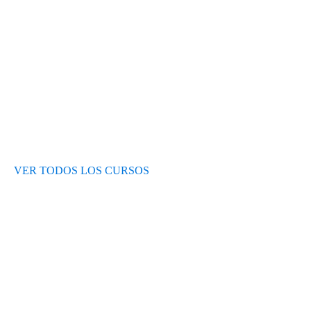
Test de nivel
Opiniones de alumnos
Blog
VER TODOS LOS CURSOS