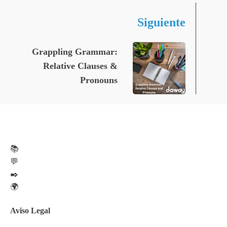
Siguiente
Grappling Grammar:
Relative Clauses &
Pronouns
📚
💬
✒️
🌍
Aviso Legal