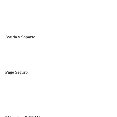
Aviso legal
Política de privacidad
Política de Cookies
Ayuda y Soporte
Contacto
Pago Seguro
Facilidades de pago
Cursos de inglés
Facturación y pagos