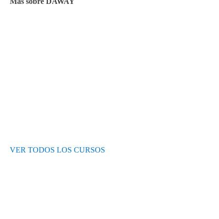
Más sobre DAWAY
Test de nivel
Opiniones de alumnos
Blog
VER TODOS LOS CURSOS