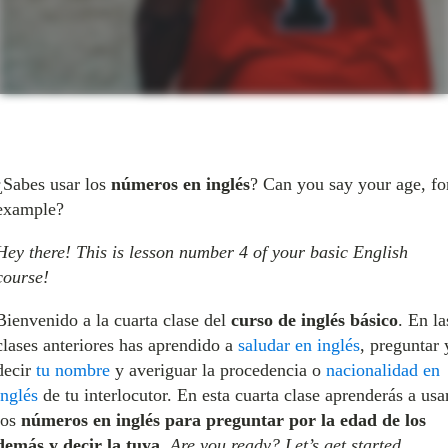
¿Sabes usar los
números en inglés
? Can you say your age, fo
example?
Hey there! This is lesson number 4 of your basic English
course!
Bienvenido a la cuarta clase del
curso de inglés básico
. En la
clases anteriores has aprendido a
saludar en inglés
, preguntar 
decir
tu nombre
y averiguar la procedencia o
nacionalidad en
inglés
de tu interlocutor. En esta cuarta clase aprenderás a usa
los
números en inglés para preguntar por la edad de los
demás y decir la tuya
.
Are you ready? Let’s get started.