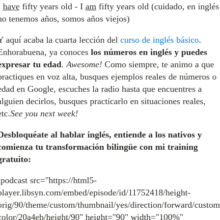
I
have
fifty years old - I
am
fifty years old (cuidado, en inglés
no tenemos años, somos años viejos)
Y aquí acaba la cuarta lección del
curso de inglés básico
.
Enhorabuena, ya conoces
los números en inglés y puedes
expresar tu edad
.
Awesome!
Como siempre, te animo a que
practiques en voz alta, busques ejemplos reales de números o
edad en Google, escuches la radio hasta que encuentres a
alguien decirlos, busques practicarlo en situaciones reales,
etc.
See you next week!
Desbloquéate al hablar inglés, entiende a los nativos y
comienza tu transformación bilingüe con mi training
gratuito:
[podcast src="https://html5-
player.libsyn.com/embed/episode/id/11752418/height-
orig/90/theme/custom/thumbnail/yes/direction/forward/custom
color/20a4eb/height/90" height="90" width="100%"