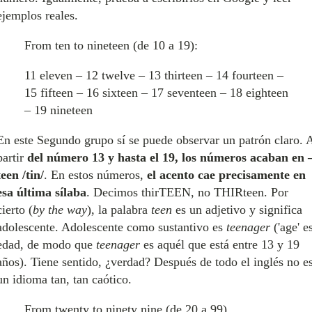
ejemplos reales.
From ten to nineteen (de 10 a 19):
11 eleven – 12 twelve – 13 thirteen – 14 fourteen –
15 fifteen – 16 sixteen – 17 seventeen – 18 eighteen
– 19 nineteen
En este Segundo grupo sí se puede observar un patrón claro. 
partir
del número 13 y hasta el 19, los números acaban en 
teen /tin/
. En estos números,
el acento cae precisamente en
esa última sílaba
. Decimos thirTEEN, no THIRteen. Por
cierto (
by the way
), la palabra
teen
es un adjetivo y significa
adolescente. Adolescente como sustantivo es
teenager
('age' e
edad, de modo que
teenager
es aquél que está entre 13 y 19
años). Tiene sentido, ¿verdad? Después de todo el inglés no e
un idioma tan, tan caótico.
From twenty to ninety nine (de 20 a 99)