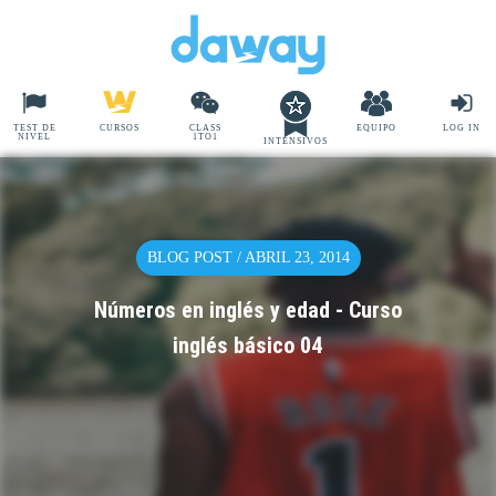
TEST DE
CURSOS
CLASS
EQUIPO
LOG IN
NIVEL
1TO1
INTENSIVOS
BLOG POST / ABRIL 23, 2014
Números en inglés y edad - Curso
inglés básico 04