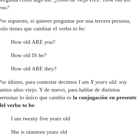
you?
Por supuesto, si quieres preguntar por una tercera persona,
solo tienes que cambiar el verbo
to be
:
How old ARE you?
How old IS he?
How old ARE they?
Por último, para contestar decimos
I am X years old
: soy
tantos años viejo. Y de nuevo, para hablar de distintas
personas lo único que cambia es
la conjugación en presente
del verbo to be
:
I am twenty five years old
She is nineteen years old