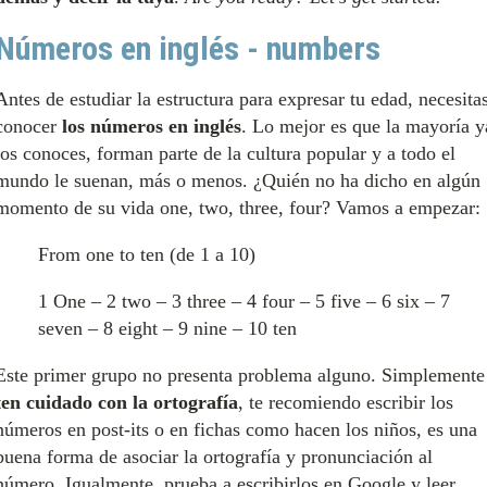
Números en inglés - numbers
Antes de estudiar la estructura para expresar tu edad, necesita
conocer
los números en inglés
. Lo mejor es que la mayoría y
los conoces, forman parte de la cultura popular y a todo el
mundo le suenan, más o menos. ¿Quién no ha dicho en algún
momento de su vida one, two, three, four? Vamos a empezar:
From one to ten (de 1 a 10)
1 One – 2 two – 3 three – 4 four – 5 five – 6 six – 7
seven – 8 eight – 9 nine – 10 ten
Este primer grupo no presenta problema alguno. Simplemente
ten cuidado con la ortografía
, te recomiendo escribir los
números en post-its o en fichas como hacen los niños, es una
buena forma de asociar la ortografía y pronunciación al
número. Igualmente, prueba a escribirlos en Google y leer