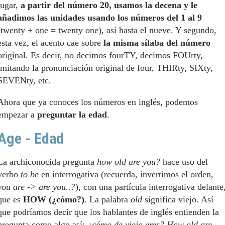
lugar,
a partir del número 20, usamos la decena y le
añadimos las unidades usando los números del 1 al 9
(twenty + one = twenty one), así hasta el nueve. Y segundo,
esta vez, el acento cae sobre
la misma sílaba del número
original. Es decir, no decimos fourTY, decimos FOUrty,
imitando la pronunciación original de four, THIRty, SIXty,
SEVENty, etc.
Ahora que ya conoces los números en inglés, podemos
empezar a
preguntar la edad
.
Age - Edad
La archiconocida pregunta
how old are you?
hace uso del
verbo
to be
en interrogativa (recuerda, invertimos el orden,
you are -> are you..?
), con una partícula interrogativa delante
que es
HOW (¿cómo?)
. La palabra
old
significa viejo. Así
que podríamos decir que los hablantes de inglés entienden la
pregunta como algo así:
¿cómo de viejo eres? How old are