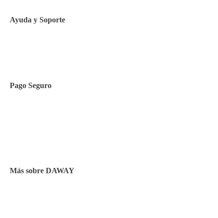
Ayuda y Soporte
Contacto
Pago Seguro
Facilidades de pago
Cursos de inglés
Facturación y pagos
Más sobre DAWAY
Test de nivel
Opiniones de alumnos