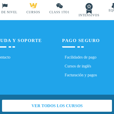
EQ
 DE NIVEL
CURSOS
CLASS 1TO1
INTENSIVOS
UDA Y SOPORTE
PAGO SEGURO
ntacto
Facilidades de pago
Cursos de inglés
Facturación y pagos
VER TODOS LOS CURSOS