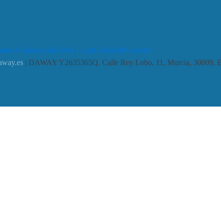
ones Contratación
Aviso Legal
Cookies
Privacidad
away.es
| DAWAY Y2635365Q. Calle Rey Lobo, 11, Murcia, 30009, 