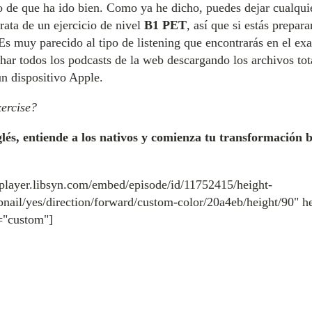
 de que ha ido bien. Como ya he dicho, puedes dejar cualquie
rata de un ejercicio de nivel
B1 PET
, así que si estás prepar
. Es muy parecido al tipo de listening que encontrarás en el 
har todos los podcasts de la web descargando los archivos to
un dispositivo Apple.
xercise?
lés, entiende a los nativos y comienza tu transformación b
-player.libsyn.com/embed/episode/id/11752415/height-
nail/yes/direction/forward/custom-color/20a4eb/height/90" 
="custom"]