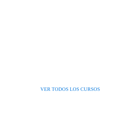
Test de nivel
Opiniones de alumnos
Blog
VER TODOS LOS CURSOS