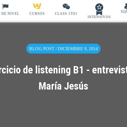
EQ
 DE NIVEL
CURSOS
CLASS 1TO1
INTENSIVOS
BLOG POST / DICIEMBRE 9, 2014
rcicio de listening B1 - entrevis
María Jesús