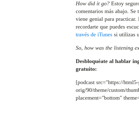
How did it go?
Estoy seguro
comentarios más abajo. Se t
viene genial para practicar
recordarte que puedes escuc
través de iTunes
si utilizas 
So, how was the listening e
Desbloquéate al hablar ing
gratuito:
[podcast src="https://html5
orig/90/theme/custom/thumb
placement="bottom" theme