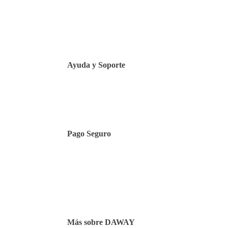
Aviso legal
Política de privacidad
Política de Cookies
Ayuda y Soporte
Contacto
Pago Seguro
Facilidades de pago
Cursos de inglés
Facturación y pagos
Más sobre DAWAY