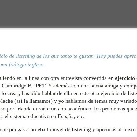
icio de listening de los que tanto te gustan. Hoy puedes apre
una filóloga inglesa.
guiendo en la línea con otra entrevista convertida en
ejercicio 
de Cambridge B1 PET. Y además con una buena amiga y compa
o creas, has oído hablar de ella en este otro ejercicio de lis
 Mache (así la llamamos) y yo hablamos de temas muy variado
paso por Irlanda durante un año académico, los problemas que 
s, el sistema educativo en España, etc.
que pongas a prueba tu nivel de listening y aprendas al mis