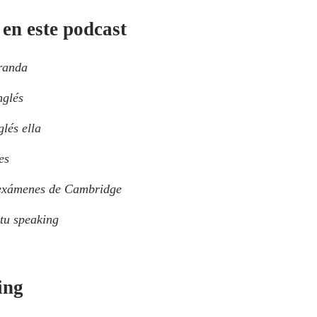
en este podcast
randa
nglés
lés ella
es
 exámenes de Cambridge
tu speaking
ing