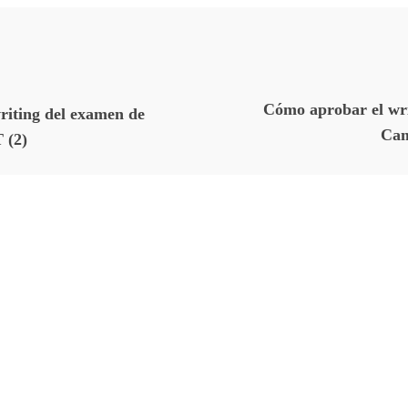
Cómo aprobar el wri
riting del examen de
Cam
 (2)