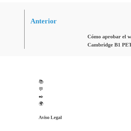
Anterior
Cómo aprobar el w
Cambridge B1 PET
📚
💬
✒️
🌍
Aviso Legal