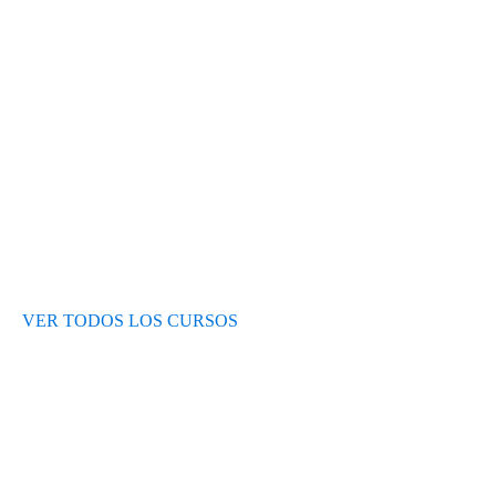
Test de nivel
Opiniones de alumnos
Blog
VER TODOS LOS CURSOS