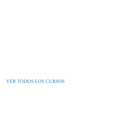
Test de nivel
Opiniones de alumnos
Blog
VER TODOS LOS CURSOS