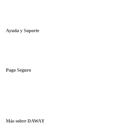
Política de privacidad
Política de Cookies
Ayuda y Soporte
Contacto
Pago Seguro
Facilidades de pago
Cursos de inglés
Facturación y pagos
Más sobre DAWAY