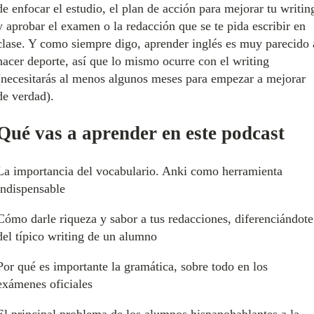
de enfocar el estudio, el plan de acción para mejorar tu writin
y aprobar el examen o la redacción que se te pida escribir en
clase. Y como siempre digo, aprender inglés es muy parecido 
hacer deporte, así que lo mismo ocurre con el writing
(necesitarás al menos algunos meses para empezar a mejorar
de verdad).
Qué vas a aprender en este podcast
La importancia del vocabulario. Anki como herramienta
indispensable
Cómo darle riqueza y sabor a tus redacciones, diferenciándote
del típico writing de un alumno
Por qué es importante la gramática, sobre todo en los
exámenes oficiales
El principal problema de los alumnos hispanohablantes a la