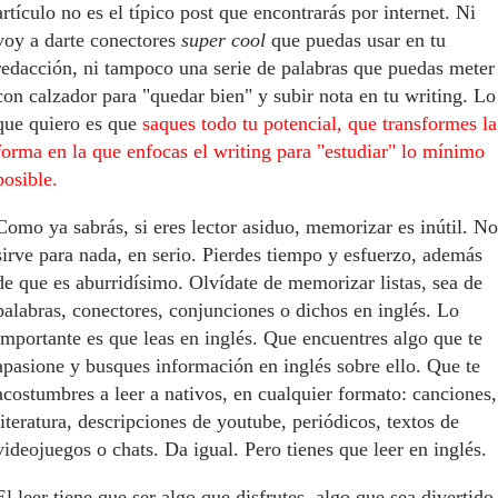
artículo no es el típico post que encontrarás por internet. Ni
voy a darte conectores
super cool
que puedas usar en tu
redacción, ni tampoco una serie de palabras que puedas meter
con calzador para "quedar bien" y subir nota en tu writing. Lo
que quiero es que
saques todo tu potencial, que transformes la
forma en la que enfocas el writing para "estudiar" lo mínimo
posible.
Como ya sabrás, si eres lector asiduo, memorizar es inútil. No
sirve para nada, en serio. Pierdes tiempo y esfuerzo, además
de que es aburridísimo. Olvídate de memorizar listas, sea de
palabras, conectores, conjunciones o dichos en inglés. Lo
importante es que leas en inglés. Que encuentres algo que te
apasione y busques información en inglés sobre ello. Que te
acostumbres a leer a nativos, en cualquier formato: canciones,
literatura, descripciones de youtube, periódicos, textos de
videojuegos o chats. Da igual. Pero tienes que leer en inglés.
El leer tiene que ser algo que disfrutes, algo que sea divertido