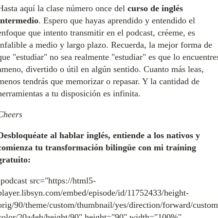
Hasta aquí la clase número once del
curso de inglés
intermedio
. Espero que hayas aprendido y entendido el
enfoque que intento transmitir en el podcast, créeme, es
infalible a medio y largo plazo. Recuerda, la mejor forma de
que "estudiar" no sea realmente "estudiar" es que lo encuentre
ameno, divertido o útil en algún sentido. Cuanto más leas,
menos tendrás que memorizar o repasar. Y la cantidad de
herramientas a tu disposición es infinita.
Cheers
Desbloquéate al hablar inglés, entiende a los nativos y
comienza tu transformación bilingüe con mi training
gratuito:
[podcast src="https://html5-
player.libsyn.com/embed/episode/id/11752433/height-
orig/90/theme/custom/thumbnail/yes/direction/forward/custom
color/20a4eb/height/90" height="90" width="100%"