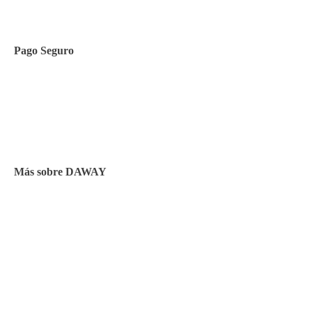
Contacto
Pago Seguro
Facilidades de pago
Cursos de inglés
Facturación y pagos
Más sobre DAWAY
Test de nivel
Opiniones de alumnos
Blog