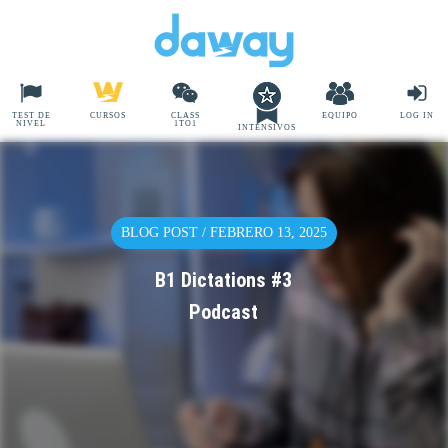
TEST DE
CURSOS
CLASS
EQUIPO
LOG IN
NIVEL
1TO1
INTENSIVOS
BLOG POST / FEBRERO 13, 2025
B1 Dictations #3
Podcast