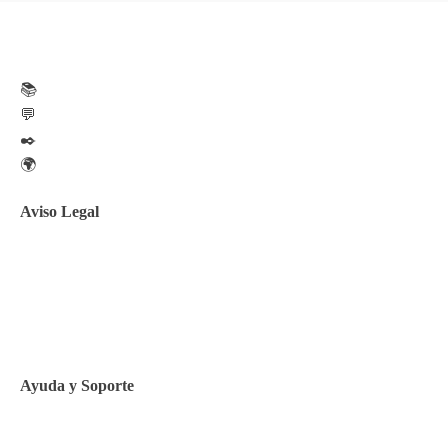
📚
💬
✒️
🌍
Aviso Legal
Aviso legal
Política de privacidad
Política de Cookies
Ayuda y Soporte