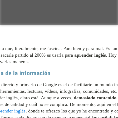
a que, literalmente, me fascina. Para bien y para mal. Es tan
sacarle partido al 200% es usarla para
aprender inglés
. Hoy 
varias maneras.
da de la información
directo y primario de Google es el de facilitarte un mundo inf
 herramientas, lecturas, vídeos, infografías, comunidades, etc
er inglés, claro está. Aunque a veces,
demasiado contenido 
ál es de calidad y cuál no se complica. De momento, aquí en el 
render inglés
, donde te ofrezco los que yo he encontrado y c
formas cada día crecen de manera exponencial las posibilidad