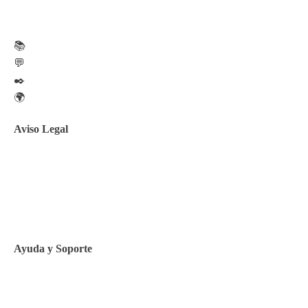
📚
💬
✒️
🌍
Aviso Legal
Aviso legal
Política de privacidad
Política de Cookies
Ayuda y Soporte
Contacto