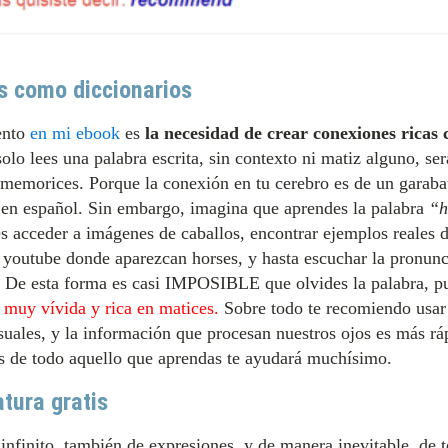
s como diccionarios
ento
en mi ebook
es
la necesidad de crear conexiones ricas 
solo lees una palabra escrita, sin contexto ni matiz alguno, se
 memorices. Porque la conexión en tu cerebro es de un garaba
 en español. Sin embargo, imagina que aprendes la palabra
“h
s acceder a imágenes de caballos, encontrar ejemplos reales
n youtube donde aparezcan horses, y hasta escuchar la pronunc
. De esta forma es casi IMPOSIBLE que olvides la palabra, p
 muy vívida y rica en matices.
Sobre todo te recomiendo usa
ales, y la información que procesan nuestros ojos es más ráp
s de todo aquello que aprendas te ayudará muchísimo.
tura gratis
infinito, también de expresiones, y de manera inevitable, de t