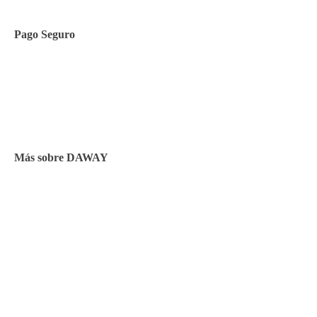
Pago Seguro
Facilidades de pago
Cursos de inglés
Facturación y pagos
Más sobre DAWAY
Test de nivel
Opiniones de alumnos
Blog